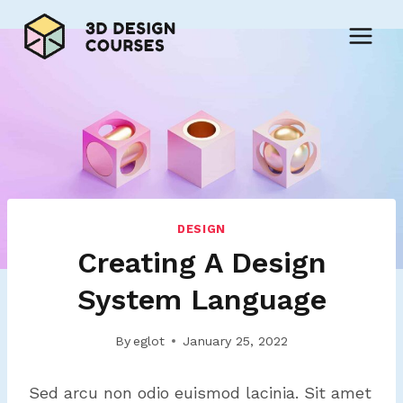
Skip
to
content
DESIGN
Creating A Design
System Language
By
eglot
January 25, 2022
Sed arcu non odio euismod lacinia. Sit amet